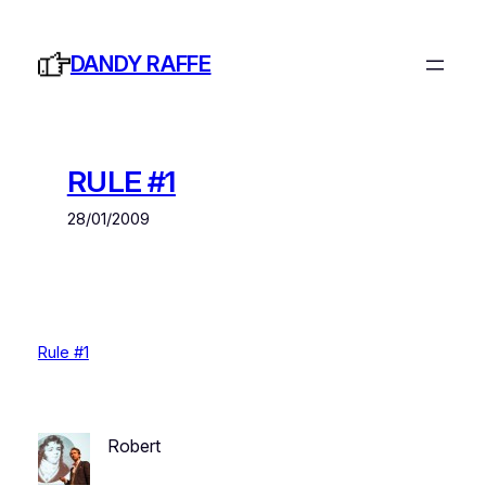
Ga
naar
DANDY RAFFE
de
inhoud
RULE #1
28/01/2009
Rule #1
Robert