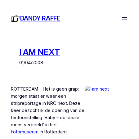
Ga
naar
DANDY RAFFE
de
inhoud
I AM NEXT
01/04/2008
ROTTERDAM – Het is geen grap:
morgen staat er weer een
stripreportage in NRC next. Deze
keer bezocht ik de opening van de
tentoonstelling ‘Baby – de ideale
mens verbeeld’ in het
Fotomuseum
in Rotterdam.