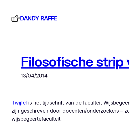
Ga
naar
DANDY RAFFE
de
inhoud
Filosofische strip 
13/04/2014
Twijfel
is het tijdschrift van de faculteit Wijsbeg
zijn geschreven door docenten/onderzoekers – zoa
wijsbegeertefaculteit.