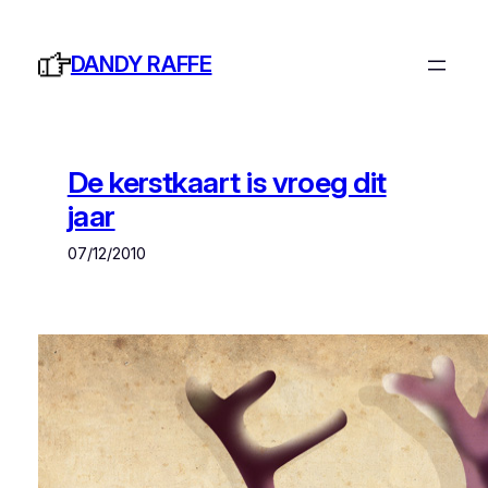
Ga
naar
DANDY RAFFE
de
inhoud
De kerstkaart is vroeg dit
jaar
07/12/2010