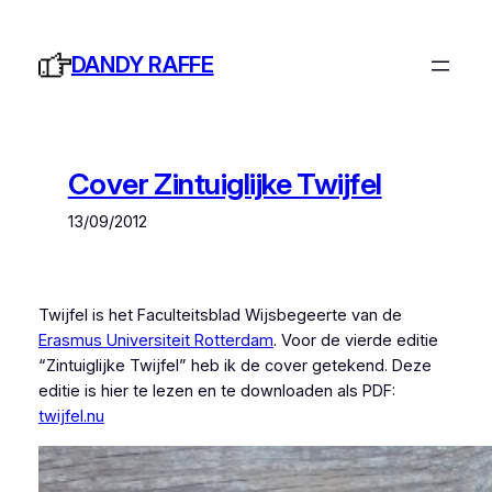
Ga
naar
DANDY RAFFE
de
inhoud
Cover Zintuiglijke Twijfel
13/09/2012
Twijfel is het Faculteitsblad Wijsbegeerte van de
Erasmus Universiteit Rotterdam
. Voor de vierde editie
“Zintuiglijke Twijfel” heb ik de cover getekend. Deze
editie is hier te lezen en te downloaden als PDF:
twijfel.nu