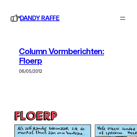
Ga
naar
DANDY RAFFE
de
inhoud
Column Vormberichten:
Floerp
06/05/2012