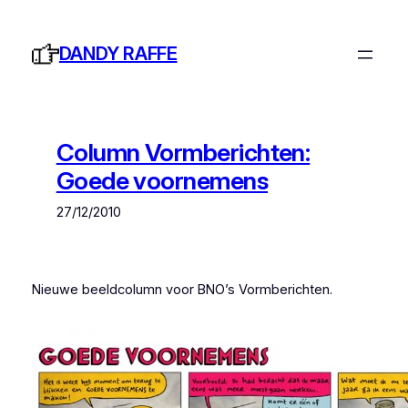
Ga
naar
DANDY RAFFE
de
inhoud
Column Vormberichten:
Goede voornemens
27/12/2010
Nieuwe beeldcolumn voor BNO’s
Vormberichten
.