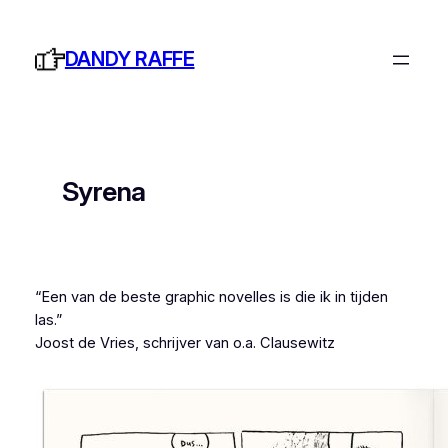
Ga
naar
DANDY RAFFE
de
inhoud
Syrena
“Een van de beste graphic novelles is die ik in tijden
las.”
Joost de Vries
, schrijver van o.a.
Clausewitz